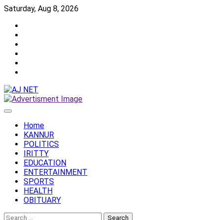
Skip
Saturday, Aug 8, 2026
to
Twitter
content
Facebook
Instagram
Reddit
YouTube
Twitch
Home
KANNUR
POLITICS
IRITTY
EDUCATION
ENTERTAINMENT
SPORTS
HEALTH
OBITUARY
Search