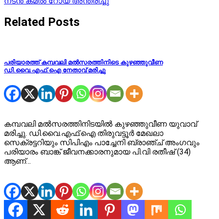
നടൻ കമൽ റോയ് അന്തരിച്ചു
navigation
Related Posts
പരിയാരത്ത് കമ്പവലി മല്‍സരത്തിനിടെ കുഴഞ്ഞുവീണ
ഡി.വൈ.എഫ്.ഐ നേതാവ് മരിച്ചു
കമ്പവലി മല്‍സരത്തിനിടയില്‍ കുഴഞ്ഞുവീണ യുവാവ്
മരിച്ചു. ഡി.വൈ.എഫ്.ഐ തിരുവട്ടൂര്‍ മേഖലാ
സെക്രട്ടറിയും സിപിഎം പാച്ചേനി ബ്രാഞ്ച് അംഗവും
പരിയാരം ബാങ്ക് ജീവനക്കാരനുമായ പി.വി രതീഷ് (34)
ആണ്…