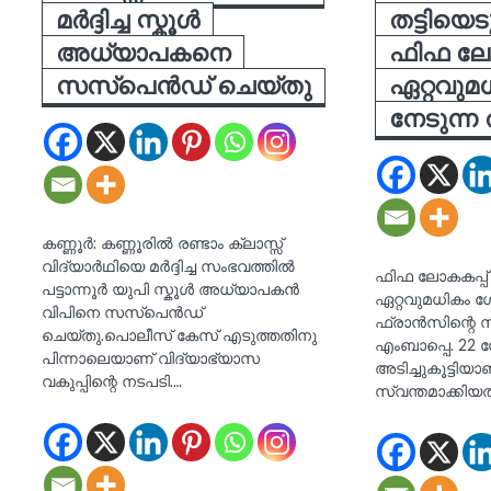
മര്‍ദ്ദിച്ച സ്കൂള്‍
തട്ടിയെട
അധ്യാപകനെ
ഫിഫ ലോ
സസ്പെൻഡ് ചെയ്തു
ഏറ്റവു
നേടുന്ന
കണ്ണൂർ: കണ്ണൂരില്‍ രണ്ടാം ക്ലാസ്സ്
വിദ്യാർഥിയെ മർദ്ദിച്ച സംഭവത്തില്‍
ഫിഫ ലോകകപ്പ്
പട്ടാന്നൂര്‍ യുപി സ്കൂള്‍ അധ്യാപകൻ
ഏറ്റവുമധികം 
വിപിനെ സസ്പെൻഡ്
ഫ്രാൻസിന്റെ സ
ചെയ്തു.പൊലീസ് കേസ് എടുത്തതിനു
എംബാപ്പെ. 22
പിന്നാലെയാണ് വിദ്യാഭ്യാസ
അടിച്ചുകൂട്ടിയ
വകുപ്പിന്റെ നടപടി.…
സ്വന്തമാക്കിയ