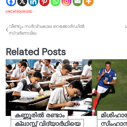
UNCATEGORIZED
Post
വീണ്ടും സർവ്വകാല റെക്കോർഡിൽ
സ്വർണവില
navigation
Related Posts
കണ്ണൂരില്‍ രണ്ടാം
മിശിഹാ
ക്ലാസ്സ് വിദ്യാര്‍ഥിയെ
സിംഹാ