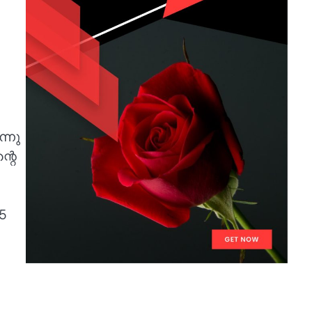
്നു
്റെ
 5