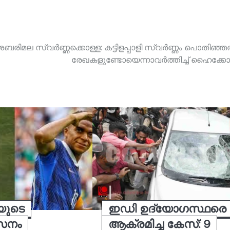
ശബരിമല സ്വർണ്ണക്കൊള്ള: കട്ടിളപ്പാളി സ്വർണ്ണം പൊതിഞ്ഞ
രേഖകളുണ്ടോയെന്നാവർത്തിച്ച് ഹൈക്കോ
യുടെ
ഇഡി ഉദ്യോ​ഗസ്ഥരെ
സനം
ആക്രമിച്ച കേസ്: 9