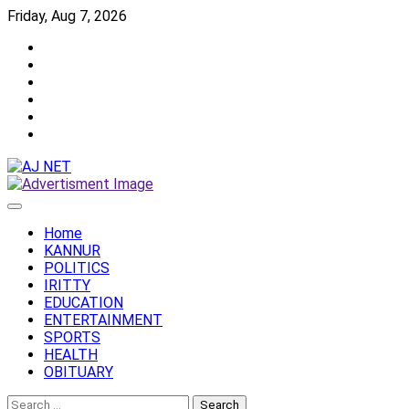
Skip
Friday, Aug 7, 2026
to
Twitter
content
Facebook
Instagram
Reddit
YouTube
Twitch
Home
KANNUR
POLITICS
IRITTY
EDUCATION
ENTERTAINMENT
SPORTS
HEALTH
OBITUARY
Search