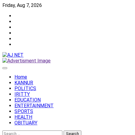
Skip
Friday, Aug 7, 2026
to
Twitter
content
Facebook
Instagram
Reddit
YouTube
Twitch
Home
KANNUR
POLITICS
IRITTY
EDUCATION
ENTERTAINMENT
SPORTS
HEALTH
OBITUARY
Search