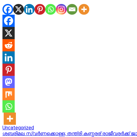
Uncategorized
Post
ശബരിമല സ്വർണക്കൊള്ള; തന്ത്രി കണ്ഠരര് രാജീവരർക്ക് ജാ