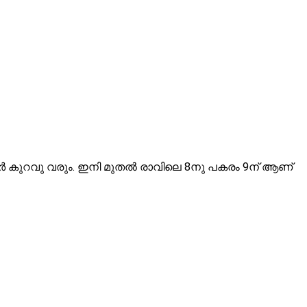
 കുറവു വരും. ഇനി മുതൽ രാവിലെ 8നു പകരം 9ന് ആണ്