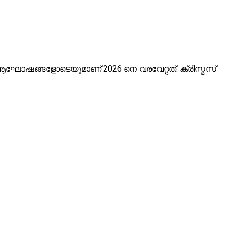
ആഘോഷങ്ങളോടെയുമാണ് 2026 നെ വരവേറ്റത്. ക്രിസ്മസ്