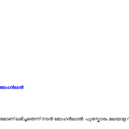
ം’; മോഹൻലാൽ
ാണ് ലഭിച്ചതെന്ന് നടൻ മോഹൻലാൽ. പുരസ്കാരം മലയാള സിനിമയ