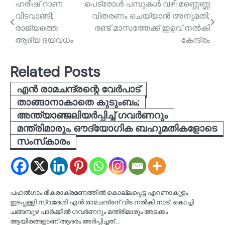
Post
ഹരീഷ് റാണ
പെട്രോള്‍ പമ്പുകള്‍ വഴി മണ്ണെണ്ണ
വിടവാങ്ങി;
വിതരണം ചെയ്യാന്‍ അനുമതി;
navigation
രാജ്യത്തെ
രണ്ട് മാസത്തേക്ക് ഇളവ് നൽകി
ആദ്യ ദയവധം
കേന്ദ്രം
Related Posts
എൻ രാമചന്ദ്രന്റെ വേർപാട്
താങ്ങാനാകാതെ കുടുംബം;
അന്ത്യാഞ്ജലിയർപ്പിച്ച് ഗവർണറും
മന്ത്രിമാരും, ഔദ്യോഗിക ബഹുമതികളോടെ
സംസ്‌കാരം
പഹൽഗാം ഭീകരാക്രമണത്തിൽ കൊല്ലപ്പെട്ട എറണാകുളം
ഇടപ്പള്ളി സ്വദേശി എൻ രാമചന്ദ്രന് വിട നൽകി നാട്. കൊച്ചി
ചങ്ങമ്പുഴ പാർക്കിൽ ഗവർണറും മന്ത്രിമാരും അടക്കം
ആയിരങ്ങളാണ് ആദരം അർപ്പിച്ചത്.…