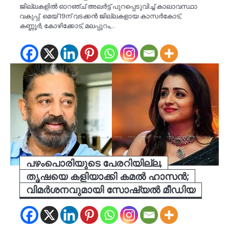
ജില്ലകളിൽ ഓറഞ്ച് അലർട്ട് പുറപ്പെടുവിച്ച് കാലാവസ്ഥാ
വകുപ്പ്. മെയ് 19ന് വടക്കൻ ജില്ലകളായ കാസർകോട്,
കണ്ണൂർ, കോഴിക്കോട്, മലപ്പുറം,…
പഴംപൊരിയുടെ പേരറിയില്ല,
തൃഷയെ കളിയാക്കി കമൽ ഹാസൻ;
വിമർശനവുമായി സോഷ്യൽ മീഡിയ