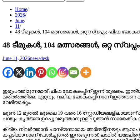
for:
Home
2026
June
11
48 ടീമുകൾ, 104 മത്സരങ്ങൾ, ഒറ്റ സ്വപ്നം; ഫിഫ ലോകകപ്
48 ടീമുകൾ, 104 മത്സരങ്ങൾ, ഒറ്റ സ്വപ്ന
June 11, 2026
newsdesk
ഇരുപത്തിമൂന്നമാത് ഫിഫ ലോകകപ്പിന് ഇന്ന് തുടക്കം. ഇന്ത
ചരിത്രത്തിലെ ഏറ്റവും വലിയ ലോകകപ്പിനാണ് ഇത്തവണ കളമ
വേദിയാകും.
ജൂൺ 12 മുതൽ ജൂലൈ 19 വരെ 16 സ്റ്റേഡിയങ്ങളിലായാണ് മത
പന്തും കൃത്യത ഉറപ്പുവരുത്താനുള്ള പുത്തൻ സാങ്കേതിക വ
കിരീടം നിലർത്താൻ ചാമ്പ്യന്മാരായ അർജന്റീനയും ആറാം
കപ്പടിക്കാനാണ് പോർച്ചുഗൽ ഇറങ്ങുന്നത്. ലാമിൻ യമാലി