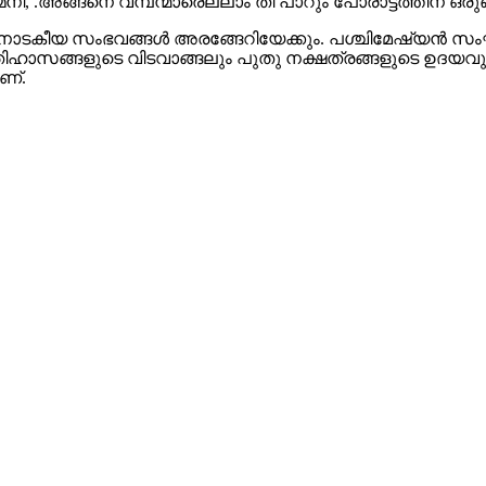
 .അങ്ങനെ വമ്പന്മാരെല്ലാം തീ പാറും പോരാട്ടത്തിന് ഒരുങ്
ും നാടകീയ സംഭവങ്ങൾ അരങ്ങേറിയേക്കും. പശ്ചിമേഷ്യൻ സംഘ
ിഹാസങ്ങളുടെ വിടവാങ്ങലും പുതു നക്ഷത്രങ്ങളുടെ ഉദയവും
ണ്.