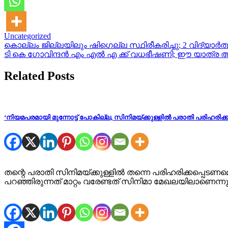
Uncategorized
Post
കൊല്ലം ജില്ലയിലും ഷിഗെല്ല സ്ഥിരീകരിച്ചു; 2 വിദ്യാർ
ടി കെ ഗോവിന്ദൻ എം എൽ എ ക്ക് വധഭീഷണി; ഈ യാത്ര അ
navigation
Related Posts
‘നിയമപരമായി മുന്നോട്ട് പോകില്ല, സിനിമയ്ക്കുള്ളിൽ പരാതി പരിഹര
തന്റെ പരാതി സിനിമയ്ക്കുള്ളിൽ തന്നെ പരിഹരിക്കപ്പെട
പറഞ്ഞിരുന്നത് മാറ്റം വരേണ്ടത് സിനിമാ മേഖലയിലാണെന്ന