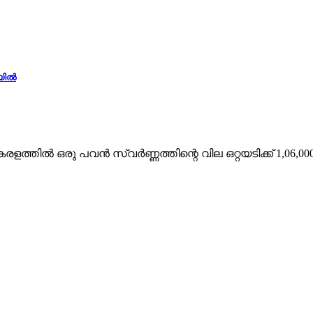
ില്‍
ത്തിൽ ഒരു പവൻ സ്വർണ്ണത്തിന്റെ വില ഒറ്റയടിക്ക് 1,06,00