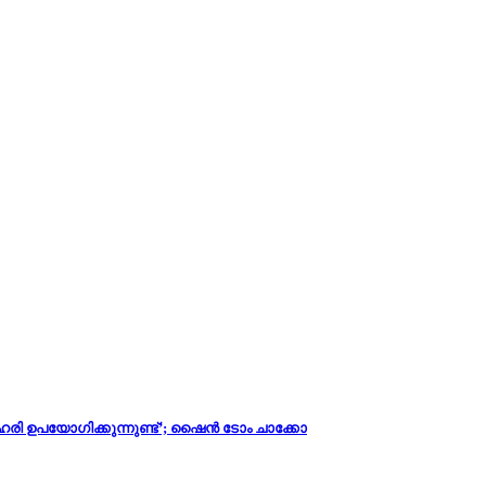
 ഉപയോഗിക്കുന്നുണ്ട്’; ഷൈൻ ടോം ചാക്കോ