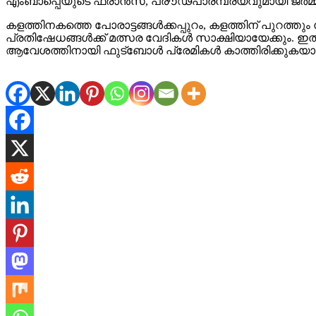
എംബാപ്പെയുടെ ഫ്രാൻസ്, പ്രൗഢപാരമ്പര്യവുമായി ജർമ്മനി,
കളത്തിനകത്തെ പോരാട്ടങ്ങൾക്കപ്പുറം, കളത്തിന് പുറത്ത
പ്രതിഷേധങ്ങൾക്ക് മത്സര വേദികൾ സാക്ഷിയായേക്കും. ഇത
ആവേശത്തിനായി ഫുട്ബോൾ പ്രേമികൾ കാത്തിരിക്കുകയാ