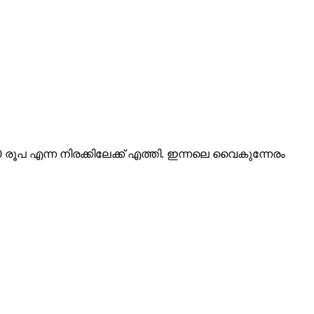
0 രൂപ എന്ന നിരക്കിലേക്ക് എത്തി. ഇന്നലെ വൈകുന്നേരം