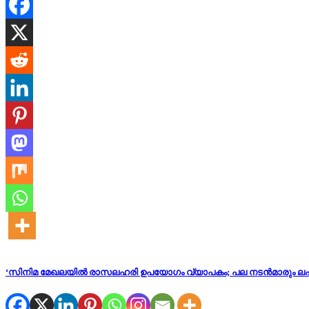
‘സിനിമ മേഖലയിൽ രാസലഹരി ഉപയോഗം വ്യാപകം; പല നടൻമാരും ലഹരി