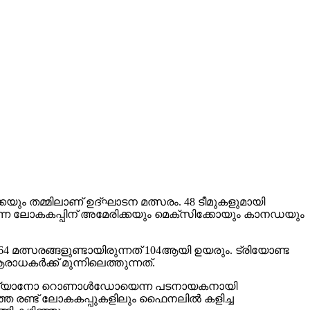
്കയും തമ്മിലാണ് ഉദ്ഘാടന മത്സരം. 48 ടീമുകളുമായി
കുന്ന ലോകകപ്പിന് അമേരിക്കയും മെക്സിക്കോയും കാനഡയും
 മത്സരങ്ങളുണ്ടായിരുന്നത് 104ആയി ഉയരും. ട്രിയോണ്ട
ാധകർക്ക് മുന്നിലെത്തുന്നത്.
ക്രിസ്റ്റ്യാനോ റൊണാൾഡോയെന്ന പടനായകനായി
ിഞ്ഞ രണ്ട് ലോകകപ്പുകളിലും ഫൈനലിൽ കളിച്ച