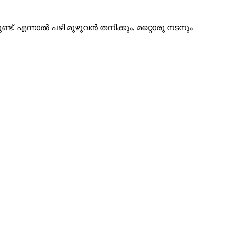
 എന്നാൽ പഴി മുഴുവൻ തനിക്കും, മറ്റൊരു നടനും