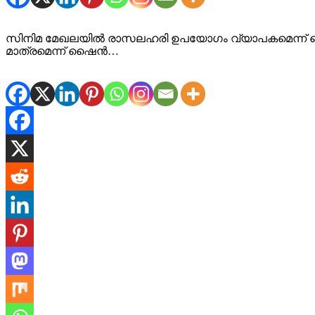
സിനിമ മേഖലയിൽ രാസലഹരി ഉപയോഗം വ്യാപകമെന്ന് ഷൈൻ ട
മാത്രമെന്ന് ഷൈൻ…