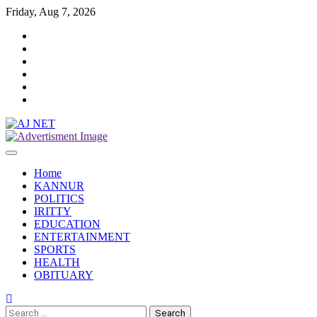
Skip
Friday, Aug 7, 2026
to
Twitter
content
Facebook
Instagram
Reddit
YouTube
Twitch
Home
KANNUR
POLITICS
IRITTY
EDUCATION
ENTERTAINMENT
SPORTS
HEALTH
OBITUARY
Search