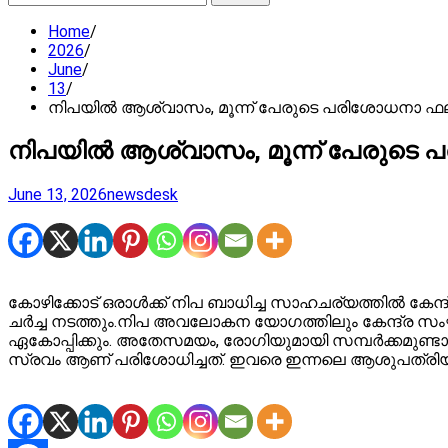
for:
Home
2026
June
13
നിപയിൽ ആശ്വാസം, മൂന്ന് പേരുടെ പരിശോധനാ ഫലം ന
നിപയിൽ ആശ്വാസം, മൂന്ന് പേരുടെ പര
June 13, 2026
newsdesk
കോഴിക്കോട് ഒരാൾക്ക് നിപ ബാധിച്ച സാഹചര്യത്തിൽ ക
ചർച്ച നടത്തും.നിപ അവലോകന യോഗത്തിലും കേന്ദ്ര സംഘം
ഏകോപ്പിക്കും. അതേസമയം, രോഗിയുമായി സമ്പർക്കമുണ്ടായ
സ്രവം ആണ് പരിശോധിച്ചത്. ഇവരെ ഇന്നലെ ആശുപത്രിയില