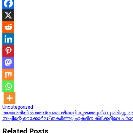
Uncategorized
Post
തലശേരിയിൽ മത്സ്യ തൊഴിലാളി കുഴഞ്ഞുവീണു മരിച്ചു; മ
സച്ചിന്റെ റെക്കോര്‍ഡ് തകര്‍ത്തു; ഏകദിന ക്രിക്കറ്റിലെ പ്രാ
navigation
Related Posts