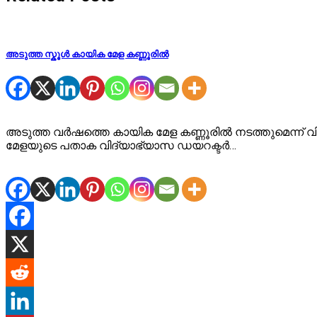
അടുത്ത സ്കൂള്‍ കായിക മേള കണ്ണൂരില്‍
അടുത്ത വർഷത്തെ കായിക മേള കണ്ണൂരില്‍ നടത്തുമെന്ന് വിദ
മേളയുടെ പതാക വിദ്യാഭ്യാസ ഡയറക്ടര്‍…