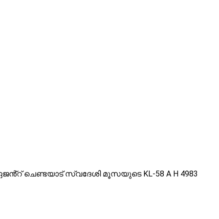
ഏജൻ്റ് ചെണ്ടയാട് സ്വദേശി മൂസയുടെ KL-58 A H 4983