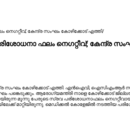
െഗറ്റീവ്; കേന്ദ്ര സംഘം കോഴിക്കോട് എത്തി
ിശോധനാ ഫലം നെഗറ്റീവ്; കേന്ദ്ര സം
േന്ദ്ര സംഘം കോഴിക്കോട് എത്തി. എൻഐവി, ഐസിഎംആർ സം
 പങ്കെടുക്കും. ആരോഗ്യമന്ത്രി നാളെ കോഴിക്കോട് ജില്ല
ിരുന്ന മൂന്നു പേരുടെ സ്രവ പരിശോധനാഫലം നെഗറ്റീവായി
േക്ക് മാറ്റിയിരുന്നു. മെഡിക്കൽ കോളേജിൽ നടത്തിയ പര