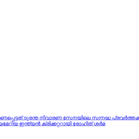
രണപ്പെട്ടത് ദുരന്ത നിവാരണ സേനയിലെ സന്നദ്ധ പ്രവർത്
യമേറിയ ഇന്ത്യന്‍ ക്രിക്കറ്ററായി രോഹിത് ശര്‍മ