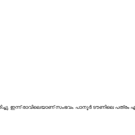
നശിച്ചു. ഇന്ന് രാവിലെയാണ് സംഭവം. പാനൂർ ടൗണിലെ പത്രം 