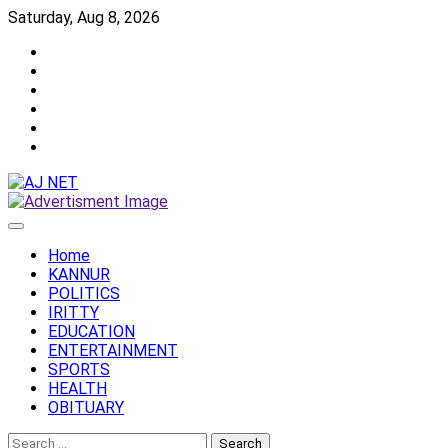
Skip
Saturday, Aug 8, 2026
to
Twitter
content
Facebook
Instagram
Reddit
YouTube
Twitch
Home
KANNUR
POLITICS
IRITTY
EDUCATION
ENTERTAINMENT
SPORTS
HEALTH
OBITUARY
Search