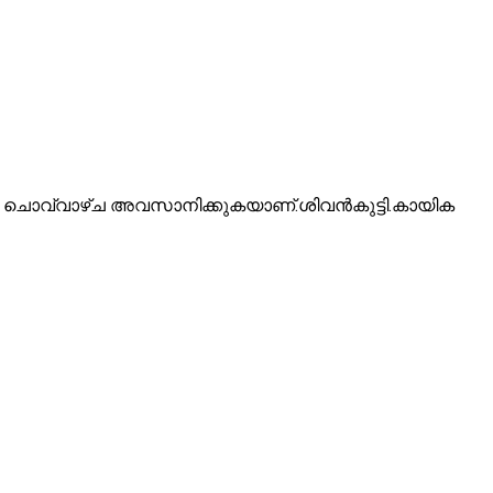
 മേള ചൊവ്വാഴ്ച അവസാനിക്കുകയാണ്.ശിവന്‍കുട്ടി.കായിക