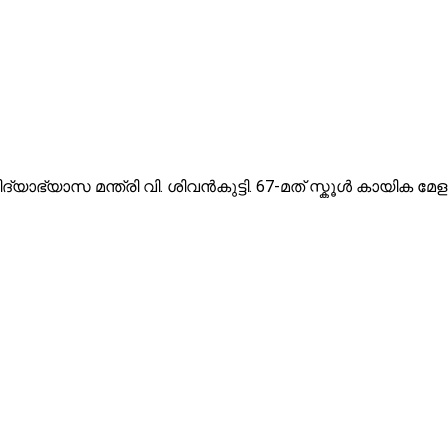
്യാഭ്യാസ മന്ത്രി വി. ശിവൻകുട്ടി. 67-മത് സ്കൂള്‍ കായിക