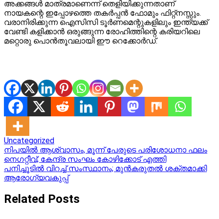
അക്കങ്ങൾ മാത്രമാണെന്ന് തെളിയിക്കുന്നതാണ്
നായകന്റെ ഇപ്പോഴത്തെ തകർപ്പൻ ഫോമും ഫിറ്റ്‌നസ്സും.
വരാനിരിക്കുന്ന ഐസിസി ടൂർണമെന്റുകളിലും ഇന്ത്യക്ക്
വേണ്ടി കളിക്കാൻ ഒരുങ്ങുന്ന രോഹിത്തിന്റെ കരിയറിലെ
മറ്റൊരു പൊൻതൂവലായി ഈ റെക്കോർഡ്.
Uncategorized
Post
നിപയിൽ ആശ്വാസം, മൂന്ന് പേരുടെ പരിശോധനാ ഫലം
നെഗറ്റീവ്; കേന്ദ്ര സംഘം കോഴിക്കോട് എത്തി
navigation
പനിച്ചൂടില്‍ വിറച്ച് സംസ്ഥാനം; മുന്‍കരുതല്‍ ശക്തമാക്കി
ആരോഗ്യവകുപ്പ്
Related Posts