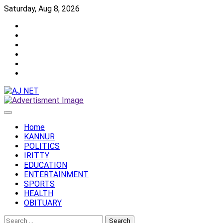
Skip
Saturday, Aug 8, 2026
to
Twitter
content
Facebook
Instagram
Reddit
YouTube
Twitch
Home
KANNUR
POLITICS
IRITTY
EDUCATION
ENTERTAINMENT
SPORTS
HEALTH
OBITUARY
Search