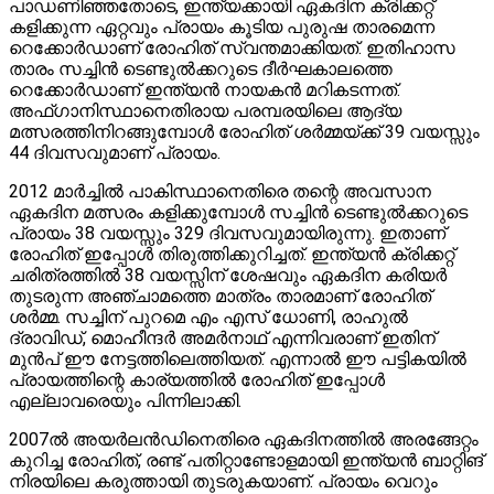
പാഡണിഞ്ഞതോടെ, ഇന്ത്യക്കായി ഏകദിന ക്രിക്കറ്റ്
കളിക്കുന്ന ഏറ്റവും പ്രായം കൂടിയ പുരുഷ താരമെന്ന
റെക്കോർഡാണ് രോഹിത് സ്വന്തമാക്കിയത്. ഇതിഹാസ
താരം സച്ചിൻ ടെണ്ടുൽക്കറുടെ ദീർഘകാലത്തെ
റെക്കോർഡാണ് ഇന്ത്യൻ നായകൻ മറികടന്നത്.
അഫ്ഗാനിസ്ഥാനെതിരായ പരമ്പരയിലെ ആദ്യ
മത്സരത്തിനിറങ്ങുമ്പോൾ രോഹിത് ശർമ്മയ്ക്ക് 39 വയസ്സും
44 ദിവസവുമാണ് പ്രായം.
2012 മാർച്ചിൽ പാകിസ്ഥാനെതിരെ തന്റെ അവസാന
ഏകദിന മത്സരം കളിക്കുമ്പോൾ സച്ചിൻ ടെണ്ടുൽക്കറുടെ
പ്രായം 38 വയസ്സും 329 ദിവസവുമായിരുന്നു. ഇതാണ്
രോഹിത് ഇപ്പോൾ തിരുത്തിക്കുറിച്ചത്. ഇന്ത്യൻ ക്രിക്കറ്റ്
ചരിത്രത്തിൽ 38 വയസ്സിന് ശേഷവും ഏകദിന കരിയർ
തുടരുന്ന അഞ്ചാമത്തെ മാത്രം താരമാണ് രോഹിത്
ശർമ്മ. സച്ചിന് പുറമെ എം എസ് ധോണി, രാഹുൽ
ദ്രാവിഡ്, മൊഹീന്ദർ അമർനാഥ് എന്നിവരാണ് ഇതിന്
മുൻപ് ഈ നേട്ടത്തിലെത്തിയത്. എന്നാൽ ഈ പട്ടികയിൽ
പ്രായത്തിന്റെ കാര്യത്തിൽ രോഹിത് ഇപ്പോൾ
എല്ലാവരെയും പിന്നിലാക്കി.
2007ൽ അയർലൻഡിനെതിരെ ഏകദിനത്തിൽ അരങ്ങേറ്റം
കുറിച്ച രോഹിത്, രണ്ട് പതിറ്റാണ്ടോളമായി ഇന്ത്യൻ ബാറ്റിങ്
നിരയിലെ കരുത്തായി തുടരുകയാണ്. പ്രായം വെറും