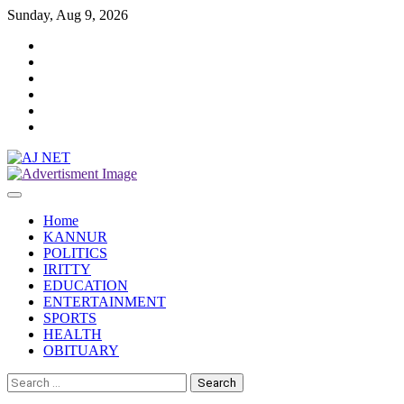
Skip
Sunday, Aug 9, 2026
to
Twitter
content
Facebook
Instagram
Reddit
YouTube
Twitch
Home
KANNUR
POLITICS
IRITTY
EDUCATION
ENTERTAINMENT
SPORTS
HEALTH
OBITUARY
Search
for: