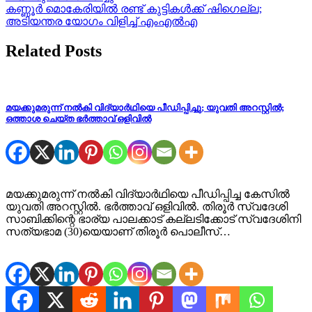
navigation
കണ്ണൂര്‍ മൊകേരിയില്‍ രണ്ട് കുട്ടികള്‍ക്ക് ഷിഗെല്ല;
അടിയന്തര യോഗം വിളിച്ച് എംഎല്‍എ
Related Posts
മയക്കുമരുന്ന് നൽകി വിദ്യാർഥിയെ പീഡിപ്പിച്ചു; യുവതി അറസ്റ്റിൽ;
ഒത്താശ ചെയ്ത ഭർത്താവ് ഒളിവിൽ
മയക്കുമരുന്ന് നൽകി വിദ്യാർഥിയെ പീഡിപ്പിച്ച കേസിൽ
യുവതി അറസ്റ്റിൽ. ഭർത്താവ് ഒളിവിൽ. തിരൂർ സ്വദേശി
സാബിക്കിന്റെ ഭാര്യ പാലക്കാട് കല്ലടിക്കോട് സ്വദേശിനി
സത്യഭാമ (30)യെയാണ് തിരൂർ പൊലീസ്…