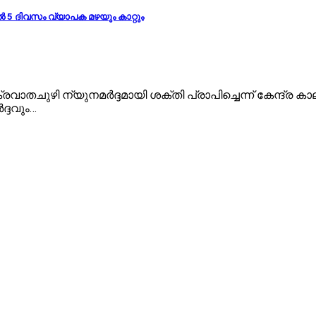
തിൽ 5 ദിവസം വ്യാപക മഴയും കാറ്റും
വാതചുഴി ന്യുനമർദ്ദമായി ശക്തി പ്രാപിച്ചെന്ന് കേന്ദ്ര 
്ദവും…