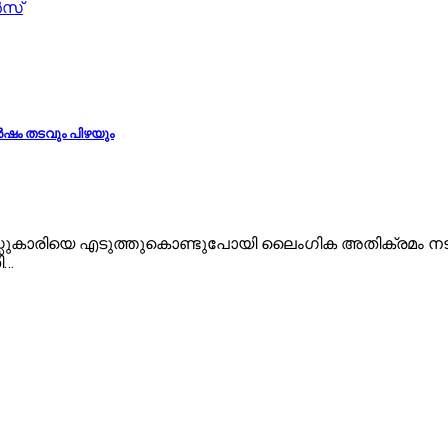
‍സ്
വർഷം തടവും പിഴയും
വയസ്സുകാരിയെ എടുത്തുകൊണ്ടുപോയി ലൈംഗിക അതിക്രമം ന
ി…