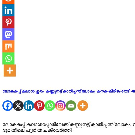
ലോകകപ്പ് കലാശപ്പൂരം: കണ്ണുനട്ട് കാൽപ്പന്ത് ലോകം; കനക കിരീടം തേട
ലോകകപ്പ് കലാശപ്പോരിലേക്ക് കണ്ണുനട്ട് കാൽപ്പന്ത് ലോകം.
ഭൂമിയിലെ പുതിയ ചക്രവർത്തി…