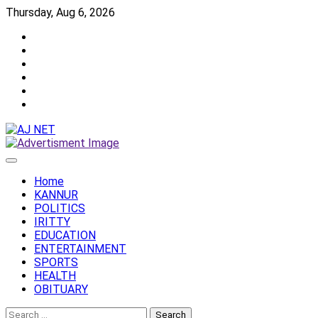
Skip
Thursday, Aug 6, 2026
to
Twitter
content
Facebook
Instagram
Reddit
YouTube
Twitch
Home
KANNUR
POLITICS
IRITTY
EDUCATION
ENTERTAINMENT
SPORTS
HEALTH
OBITUARY
Search