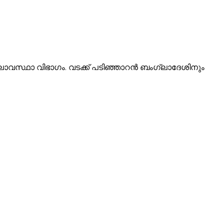
കാലാവസ്ഥാ വിഭാഗം. വടക്ക് പടിഞ്ഞാറൻ ബംഗ്ലാദേശിനും