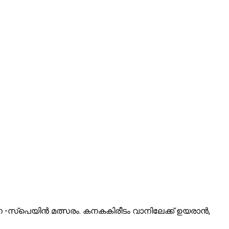
ന്റീന -സ്പെയിൻ മത്സരം. കനകകിരീടം വാനിലേക്ക് ഉയരാൻ,