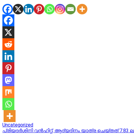
Uncategorized
Post
പ്രിയദര്‍ശിനി വന്‍ഹിറ്റ്; ആദ്യദിനം യാത്ര ചെയ്തത് 7.83 ലക്