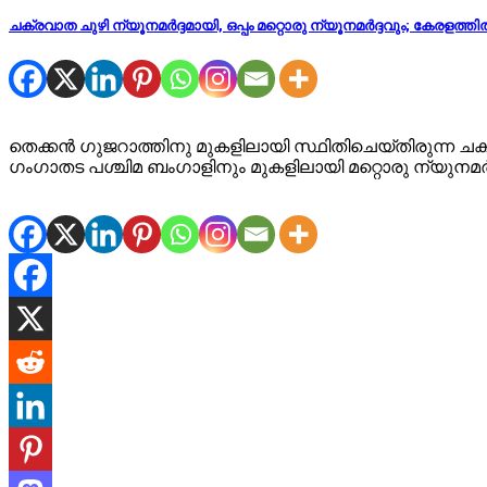
ചക്രവാത ചുഴി ന്യൂനമര്‍ദ്ദമായി, ഒപ്പം മറ്റൊരു ന്യൂനമര്‍ദ്ദവും; കേരളത്
തെക്കൻ ഗുജറാത്തിനു മുകളിലായി സ്ഥിതിചെയ്തിരുന്ന ചക്ര
ഗംഗാതട പശ്ചിമ ബംഗാളിനും മുകളിലായി മറ്റൊരു ന്യുനമർദ