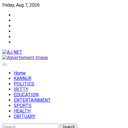
Skip
Friday, Aug 7, 2026
to
Twitter
content
Facebook
Instagram
Reddit
YouTube
Twitch
Home
KANNUR
POLITICS
IRITTY
EDUCATION
ENTERTAINMENT
SPORTS
HEALTH
OBITUARY
Search