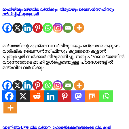
മാഹിയിലും മദ്യവില വർധിക്കും; തീരുവയും ലൈസൻസ് ഫീസും
വർധിപ്പിച്ച് പുതുച്ചേരി
മദ്യത്തിന്റെ എക്സൈസ് തീരുവയും മദ്യശാലകളുടെ
വാർഷിക ലൈസൻസ് ഫീസും കുത്തനെ കൂട്ടാൻ
പുതുച്ചേരി സർക്കാർ തീരുമാനിച്ചു. ഇതു പ്രാബല്യത്തിൽ
വരുന്നതോടെ മാഹി ഉൾപ്പെടെയുള്ള പ്രദേശങ്ങളിൽ
മദ്യവില വർധിക്കും.…
വാണിജ്യ LPG വില വർധന; ഹോട്ടൽഭക്ഷണങ്ങളുടെ വില കൂട്ടി