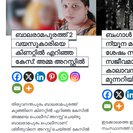
ബാലരാമപുരത്ത് 2
ബംഗാള്‍ 
വയസുകാരിയെ
ന്യൂന മര
കിണറ്റിൽ എറിഞ്ഞ
ശേഷം സ
കേസ്: അമ്മ അറസ്റ്റിൽ
സജീവമാക
കാലാവസ്
മുന്നറിയിപ
തിരുവനന്തപുരം ബാലരാമപുരത്ത്
കുഞ്ഞിനെ കിണറ്റിൽ എറിഞ്ഞ കേസിൽ
അമ്മയെ പൊലീസ് അറസ്റ്റ് ചെയ്തു.
ഇടക്കാലത്തെ ഇ
ബാലരാമപുരം പൊലീസാണ്
സംസ്ഥാനത്ത് വീ
ശ്രീതുവിനെ അറസ്റ്റ് ചെയ്തത്. കേസിൽ