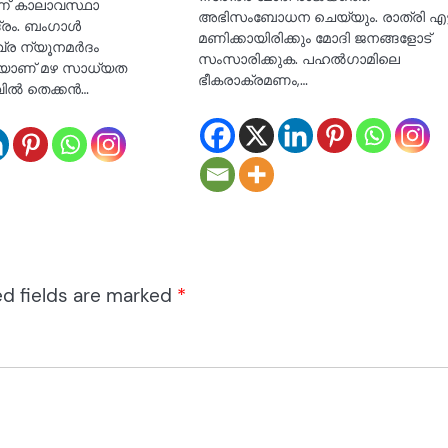
ന് കാലാവസ്ഥാ
അഭിസംബോധന ചെയ്യും. രാത്രി എട്ട
ദ്രം. ബംഗാൾ
മണിക്കായിരിക്കും മോദി ജനങ്ങളോട്
വ്ര ന്യൂനമർദം
സംസാരിക്കുക. പഹൽഗാമിലെ
ടെയാണ് മഴ സാധ്യത
ഭീകരാക്രമണം,…
ലവിൽ തെക്കൻ…
ed fields are marked
*