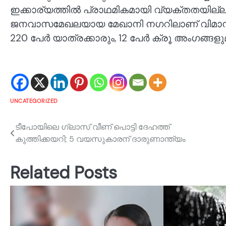
ഇക്കാര്യത്തിൽ പ്രാഥമികമായി വ്യക്തതയില്ല. 
ജനവാസമേഖലയായ മേഖാനി നഗറിലാണ് വിമാനം തക
220 പേർ യാത്രക്കാരും, 12 പേർ ക്രൂ അംഗങ്ങളു
UNCATEGORIZED
Post
ടീപോയിലെ ഗ്ലാസ് വീണ് പൊട്ടി ദേഹത്ത്
കുത്തിക്കയറി; 5 വയസുകാരന് ദാരുണാന്ത്യം
navigation
Related Posts