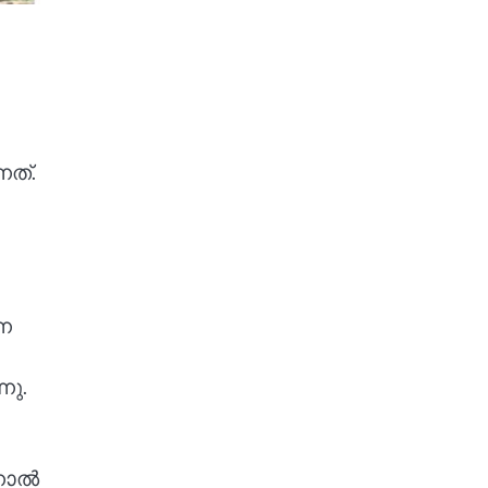
നത്.
്ന
നു.
്നാൽ