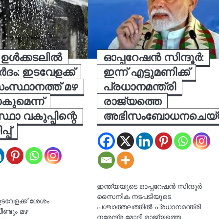
ഉള്‍ക്കടലില്‍
ഓപ്പറേഷൻ സിന്ദൂർ:
്‍ദം: ഇടവേളക്ക്
ഇന്ന് എട്ടുമണിക്ക്
ംസ്ഥാനത്ത് മഴ
പ്രധാനമന്ത്രി
ുമെന്ന്
രാജ്യത്തെ
ഥാ വകുപ്പിന്റെ
അഭിസംബോധനചെയ്
്പ്
ഇന്ത്യയുടെ ഓപ്പറേഷൻ സിന്ദൂർ
സൈനിക നടപടിയുടെ
ടവേളക്ക് ശേശം
പശ്ചാത്തലത്തിൽ പ്രധാനമന്ത്രി
ണ്ടും മഴ
നരേന്ദ്ര മോദി രാജ്യത്തെ