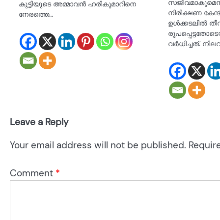
സജീവമാകുമെന്
കുട്ടിയുടെ അമ്മാവൻ ഹരികുമാറിനെ
നിരീക്ഷണ കേന്
നേരത്തെ…
ഉൾക്കടലിൽ തീ
രൂപപ്പെട്ടതോ
വർധിച്ചത്. നി
Leave a Reply
Your email address will not be published.
Requir
Comment
*