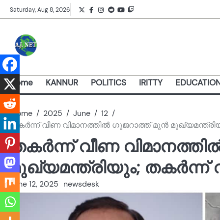
Skip
Twitter
Facebook
Instagram
Reddit
YouTube
Twitch
Saturday, Aug 8, 2026
to
content
Home
KANNUR
POLITICS
IRITTY
EDUCATIO
Home
2025
June
12
തകർന്ന് വീണ വിമാനത്തിൽ ഗുജറാത്ത്‌ മുൻ മുഖ്യമന്ത
തകർന്ന് വീണ വിമാനത്തിൽ
മുഖ്യമന്ത്രിയും; തകർന
June 12, 2025
newsdesk