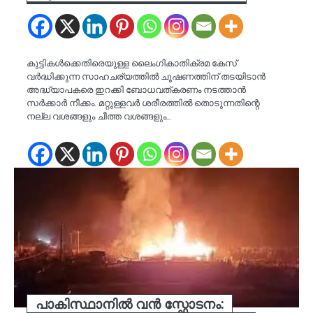
കുട്ടികൾക്കെതിരെയുള്ള ലൈംഗികാതിക്രമ കേസ്
വർദ്ധിക്കുന്ന സാഹചര്യത്തിൽ ചൂഷണത്തിന് തടയിടാൻ
അദ്ധ്യാപകരെ ഇറക്കി ബോധവത്കരണം നടത്താൻ
സർക്കാർ നീക്കം. മറ്റുള്ളവർ ശരീരത്തിൽ തൊടുന്നതിന്റെ
നല്ല വശങ്ങളും ചീത്ത വശങ്ങളും…
പാകിസ്ഥാനിൽ വൻ സ്ഫോടനം: