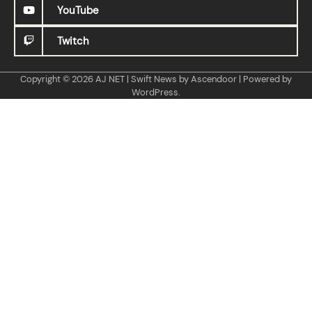
YouTube
Twitch
Copyright © 2026
AJ NET
| Swift News by
Ascendoor
| Powered by
WordPress
.