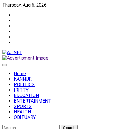
Skip
Thursday, Aug 6, 2026
to
Twitter
content
Facebook
Instagram
Reddit
YouTube
Twitch
Home
KANNUR
POLITICS
IRITTY
EDUCATION
ENTERTAINMENT
SPORTS
HEALTH
OBITUARY
Search