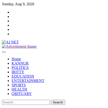
Skip
Sunday, Aug 9, 2026
to
Twitter
content
Facebook
Instagram
Reddit
YouTube
Twitch
Home
KANNUR
POLITICS
IRITTY
EDUCATION
ENTERTAINMENT
SPORTS
HEALTH
OBITUARY
Search
for: