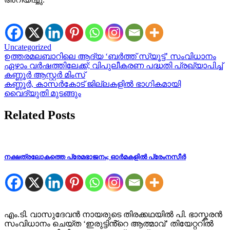
Uncategorized
Post
ഉത്തരമലബാറിലെ ആദ്യ ‘ബർത്ത് സ്യൂട്ട്’ സംവിധാനം
ഏഴാം വർഷത്തിലേക്ക്; വിപുലീകരണ പദ്ധതി പ്രഖ്യാപിച്ച്
navigation
കണ്ണൂർ ആസ്റ്റർ മിംസ്
കണ്ണൂർ, കാസർകോട് ജില്ലകളിൽ ഭാഗികമായി
വൈദ്യുതി മുടങ്ങും
Related Posts
നക്ഷത്രലോകത്തെ പ്രേമഭാജനം; ഓർമകളിൽ പ്രേംനസീർ
എം.ടി. വാസുദേവൻ നായരുടെ തിരക്കഥയിൽ പി. ഭാസ്കരൻ
സംവിധാനം ചെയ്ത ‘ഇരുട്ടിൻ്റെ ആത്മാവ്’ തിയേറ്ററിൽ