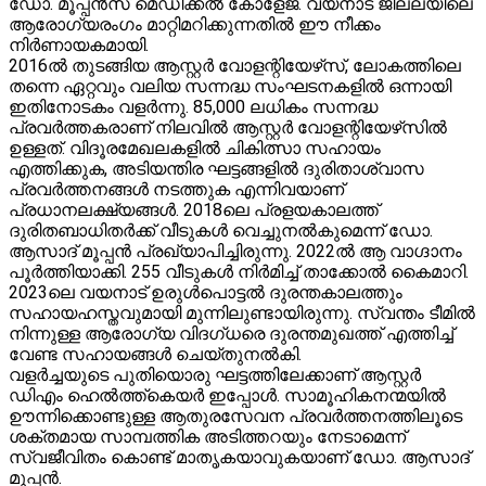
ഡോ. മൂപ്പൻസ് മെഡിക്കൽ കോളേജ്. വയനാട് ജില്ലയിലെ
ആരോഗ്യരംഗം മാറ്റിമറിക്കുന്നതിൽ ഈ നീക്കം
നിർണായകമായി.
2016ൽ തുടങ്ങിയ ആസ്റ്റർ വോളന്റിയേഴ്‌സ്, ലോകത്തിലെ
തന്നെ ഏറ്റവും വലിയ സന്നദ്ധ സംഘടനകളിൽ ഒന്നായി
ഇതിനോടകം വളർന്നു. 85,000 ലധികം സന്നദ്ധ
പ്രവർത്തകരാണ് നിലവിൽ ആസ്റ്റർ വോളന്റിയേഴ്‌സിൽ
ഉള്ളത്. വിദൂരമേഖലകളിൽ ചികിത്സാ സഹായം
എത്തിക്കുക, അടിയന്തിര ഘട്ടങ്ങളിൽ ദുരിതാശ്വാസ
പ്രവർത്തനങ്ങൾ നടത്തുക എന്നിവയാണ്
പ്രധാനലക്ഷ്യങ്ങൾ. 2018ലെ പ്രളയകാലത്ത്
ദുരിതബാധിതർക്ക് വീടുകൾ വെച്ചുനൽകുമെന്ന് ഡോ.
ആസാദ് മൂപ്പൻ പ്രഖ്യാപിച്ചിരുന്നു. 2022ൽ ആ വാഗ്ദാനം
പൂർത്തിയാക്കി. 255 വീടുകൾ നിർമിച്ച് താക്കോൽ കൈമാറി.
2023ലെ വയനാട് ഉരുൾപൊട്ടൽ ദുരന്തകാലത്തും
സഹായഹസ്തവുമായി മുന്നിലുണ്ടായിരുന്നു. സ്വന്തം ടീമിൽ
നിന്നുള്ള ആരോഗ്യ വിദഗ്ധരെ ദുരന്തമുഖത്ത് എത്തിച്ച്
വേണ്ട സഹായങ്ങൾ ചെയ്തുനൽകി.
വളർച്ചയുടെ പുതിയൊരു ഘട്ടത്തിലേക്കാണ് ആസ്റ്റർ
ഡിഎം ഹെൽത്ത്കെയർ ഇപ്പോൾ. സാമൂഹികനന്മയിൽ
ഊന്നിക്കൊണ്ടുള്ള ആതുരസേവന പ്രവർത്തനത്തിലൂടെ
ശക്തമായ സാമ്പത്തിക അടിത്തറയും നേടാമെന്ന്
സ്വജീവിതം കൊണ്ട് മാതൃകയാവുകയാണ് ഡോ. ആസാദ്
മൂപ്പൻ.