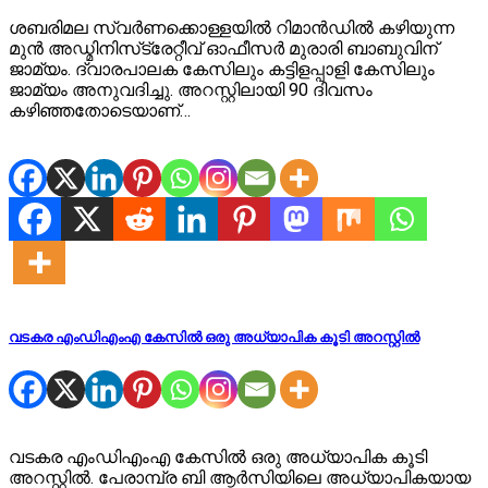
ശബരിമല സ്വർണക്കൊള്ളയിൽ റിമാൻഡിൽ കഴിയുന്ന
മുൻ അഡ്മിനിസ്‌ട്രേറ്റീവ് ഓഫീസർ മുരാരി ബാബുവിന്
ജാമ്യം. ദ്വാരപാലക കേസിലും കട്ടിളപ്പാളി കേസിലും
ജാമ്യം അനുവദിച്ചു. അറസ്റ്റിലായി 90 ദിവസം
കഴിഞ്ഞതോടെയാണ്…
വടകര എംഡിഎംഎ കേസില്‍ ഒരു അധ്യാപിക കൂടി അറസ്റ്റില്‍
വടകര എംഡിഎംഎ കേസില്‍ ഒരു അധ്യാപിക കൂടി
അറസ്റ്റില്‍. പേരാമ്പ്ര ബി ആര്‍സിയിലെ അധ്യാപികയായ