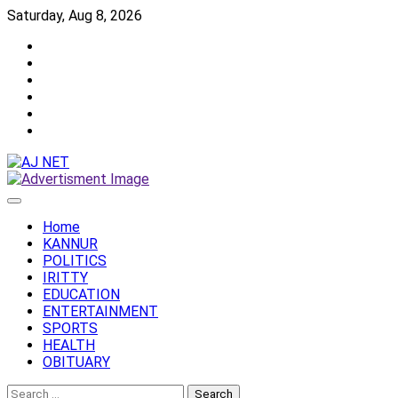
Skip
Saturday, Aug 8, 2026
to
Twitter
content
Facebook
Instagram
Reddit
YouTube
Twitch
Home
KANNUR
POLITICS
IRITTY
EDUCATION
ENTERTAINMENT
SPORTS
HEALTH
OBITUARY
Search