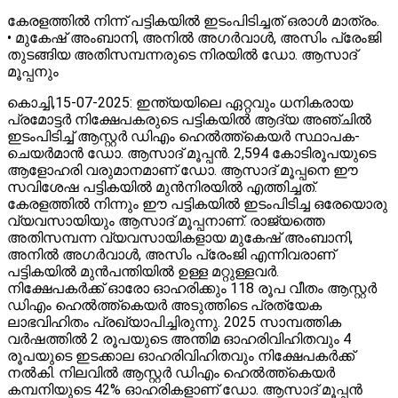
കേരളത്തിൽ നിന്ന് പട്ടികയിൽ ഇടംപിടിച്ചത് ഒരാൾ മാത്രം.
• മുകേഷ് അംബാനി, അനിൽ അഗർവാൾ, അസിം പ്രേംജി
തുടങ്ങിയ അതിസമ്പന്നരുടെ നിരയിൽ ഡോ. ആസാദ്
മൂപ്പനും
കൊച്ചി,15-07-2025: ഇന്ത്യയിലെ ഏറ്റവും ധനികരായ
പ്രമോട്ടർ നിക്ഷേപകരുടെ പട്ടികയിൽ ആദ്യ അഞ്ചിൽ
ഇടംപിടിച്ച് ആസ്റ്റർ ഡിഎം ഹെൽത്ത്കെയർ സ്ഥാപക-
ചെയർമാൻ ഡോ. ആസാദ് മൂപ്പൻ. 2,594 കോടിരൂപയുടെ
ആളോഹരി വരുമാനമാണ് ഡോ. ആസാദ് മൂപ്പനെ ഈ
സവിശേഷ പട്ടികയിൽ മുൻനിരയിൽ എത്തിച്ചത്.
കേരളത്തിൽ നിന്നും ഈ പട്ടികയിൽ ഇടംപിടിച്ച ഒരേയൊരു
വ്യവസായിയും ആസാദ് മൂപ്പനാണ്. രാജ്യത്തെ
അതിസമ്പന്ന വ്യവസായികളായ മുകേഷ് അംബാനി,
അനിൽ അഗർവാൾ, അസിം പ്രേംജി എന്നിവരാണ്
പട്ടികയിൽ മുൻപന്തിയിൽ ഉള്ള മറ്റുള്ളവർ.
നിക്ഷേപകർക്ക് ഓരോ ഓഹരിക്കും 118 രൂപ വീതം ആസ്റ്റർ
ഡിഎം ഹെൽത്ത്കെയർ അടുത്തിടെ പ്രത്യേക
ലാഭവിഹിതം പ്രഖ്യാപിച്ചിരുന്നു. 2025 സാമ്പത്തിക
വർഷത്തിൽ 2 രൂപയുടെ അന്തിമ ഓഹരിവിഹിതവും 4
രൂപയുടെ ഇടക്കാല ഓഹരിവിഹിതവും നിക്ഷേപകർക്ക്
നൽകി. നിലവിൽ ആസ്റ്റർ ഡിഎം ഹെൽത്ത്കെയർ
കമ്പനിയുടെ 42% ഓഹരികളാണ് ഡോ. ആസാദ് മൂപ്പൻ