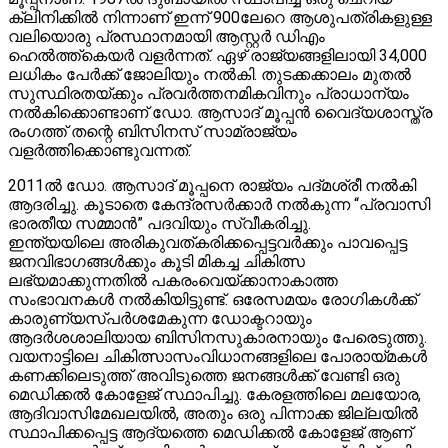
ക്ലിനിക്കിൽ നിന്നാണ് ഇന്ന് 900ലേറെ ആശുപത്രികളുള്ള
വലിയൊരു പ്രസ്ഥാനമായി ആസ്റ്റർ ഡിഎം
ഹെൽത്ത്കെയർ വളർന്നത്. ഏഴ് രാജ്യങ്ങളിലായി 34,000
ലധികം പേർക്ക് ജോലിയും നൽകി. തുടക്കക്കാലം മുതൽ
സുസ്ഥിരതയ്ക്കും പ്രവർത്തനമികവിനും പ്രാധാന്യം
നൽകിക്കൊണ്ടാണ് ഡോ. ആസാദ് മൂപ്പൻ വൈദ്യശാസ്ത്ര
രംഗത്ത് തന്റെ ബിസിനസ് സാമ്രാജ്യം
വളർത്തിക്കൊണ്ടുവന്നത്.
2011ൽ ഡോ. ആസാദ് മൂപ്പനെ രാജ്യം പദ്‌മശ്രീ നൽകി
ആദരിച്ചു. കൂടാതെ കേന്ദ്രസർക്കാർ നൽകുന്ന “പ്രവാസി
ഭാരതീയ സമ്മാൻ” പദവിയും സ്വീകരിച്ചു.
ഇന്ത്യയിലെ അരികുവത്കരിക്കപ്പെട്ടവർക്കും പാവപ്പെട്ട
ജനവിഭാഗങ്ങൾക്കും കൂടി മികച്ച ചികിത്സ
ലഭ്യമാക്കുന്നതിൽ പകരംവെയ്ക്കാനാകാത്ത
സംഭാവനകൾ നൽകിയിട്ടുണ്ട്. ഒരേസമയം രോഗികൾക്ക്
കാരുണ്യസ്പർശമേകുന്ന ഡോക്ടറായും
ആദർശശാലിയായ ബിസിനസുകാരനായും പേരെടുത്തു.
വയനാട്ടിലെ ചികിത്സാസംവിധാനങ്ങളിലെ പോരായ്മകൾ
കണക്കിലെടുത്ത് അവിടുത്തെ ജനങ്ങൾക്ക് വേണ്ടി ഒരു
മെഡിക്കൽ കോളേജ് സ്ഥാപിച്ചു. കേരളത്തിലെ മലയോര,
ആദിവാസിമേഖലയിൽ, അതും ഒരു പിന്നാക്ക ജില്ലയിൽ
സ്ഥാപിക്കപ്പെട്ട ആദ്യത്തെ മെഡിക്കൽ കോളേജ് ആണ്