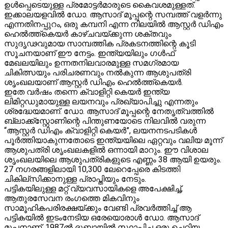
ഉൾപ്പെടെയുള്ള പ്രമോട്ടർമാരുടെ കൈവശമുള്ളത്.
ഇക്കാലയളവിൽ ഡോ. ആസാദ് മൂപ്പന്റെ സമ്പത്ത് വളർന്നു
എന്നതിനപ്പുറം, ഒരു കമ്പനി എന്ന നിലയിൽ ആസ്റ്റർ ഡിഎം
ഹെൽത്ത്കെയർ കാഴ്ചവയ്ക്കുന്ന ശക്തവും
സുദൃഢവുമായ സാമ്പത്തിക പ്രകടനത്തിന്റെ കൂടി
സൂചനയാണ് ഈ നേട്ടം. ഇന്ത്യയിലും ഗൾഫ്
മേഖലയിലും ഉന്നതനിലവാരമുള്ള സമഗ്രമായ
ചികിത്സയും പരിചരണവും നൽകുന്ന ആശുപത്രി
ശൃംഖലയാണ് ആസ്റ്റർ ഡിഎം ഹെൽത്ത്കെയർ.
ഇതേ വർഷം തന്നെ ക്വാളിറ്റി കെയർ ഇന്ത്യ
ലിമിറ്റഡുമായുള്ള ലയനവും പ്രഖ്യാപിച്ചു എന്നതും
ശ്രദ്ധേയമാണ്. ഡോ. ആസാദ് മൂപ്പന്റെ നേതൃത്വത്തിൽ
ബ്ലാക്ക്സ്റ്റോണിന്റെ പിന്തുണയോടെ നിലവിൽ വരുന്ന
“ആസ്റ്റർ ഡിഎം ക്വാളിറ്റി കെയർ”, ലയനനടപടികൾ
പൂർത്തിയാകുന്നതോടെ ഇന്ത്യയിലെ ഏറ്റവും വലിയ മൂന്ന്
ആശുപത്രി ശൃംഖലകളിൽ ഒന്നായി മാറും. ഈ വിശാല
ശൃംഖലയിലെ ആശുപത്രികളുടെ എണ്ണം 38 ആയി ഉയരും.
27 നഗരങ്ങളിലായി 10,300 ലേറെപ്പേരെ കിടത്തി
ചികില്സിക്കാനുള്ള പ്രാപ്തിയും നേടും.
പട്ടികയിലുള്ള മറ്റ് വ്യവസായികളെ അപേക്ഷിച്ച്,
ആതുരസേവന രംഗത്തെ മികവിനും
സാമൂഹികപരിരക്ഷയ്ക്കും വേണ്ടി പ്രവർത്തിച്ച് ആ
പട്ടികയിൽ ഇടംനേടിയ ഒരേയൊരാൾ ഡോ. ആസാദ്
മൂപ്പനാണ്. 1987ൽ ദുബായിൽ സ്ഥാപിച്ച ഒരു ചെറിയ